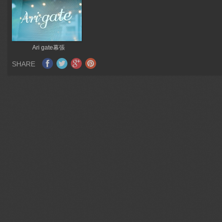
Ari gate幕張
SHARE