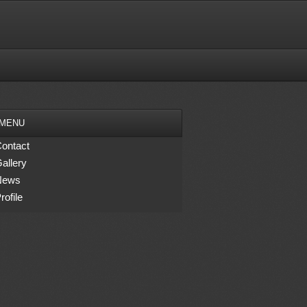
MENU
ontact
allery
News
rofile