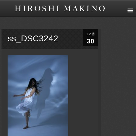
12月
ss_DSC3242
30